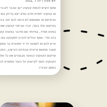
BY
מעין
|
יונ 1, 2024
אתם רוצים לכסות קעקוע ישן שכבר לא נרא
או קעקוע יחסית חדש שלא יצא בדיוק כמו
שרציתם או שפתאום לא נראה לכם יפה בעין
במיקום שלו בגוף, זכרו שכיסוי קעקוע אפש
כמעט תמיד, במיוחד אם מדובר במשהו קטן
כהה מדי. אתם יכולים להגיע למקעקע עם ר
שיש לכם או לאפשר לו יד חופשית כך שתקב
קאבר מותאם אישית מבחינת העיצוב, הסגנו
ומיקום הקעקוע (כאשר מבצעים את כל אלו 
הקעקוע הופך לקישוט על העור ומחמיא לגו
באופן טבעי).