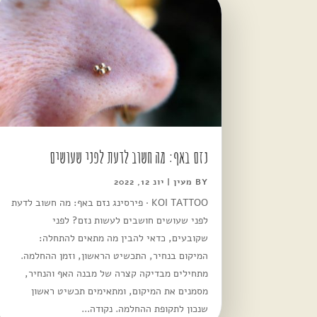
נזם באף: מה חשוב לדעת לפני שעושים
BY
מעין
|
יונ 12, 2022
KOI TATTOO · פירסינג נזם באף: מה חשוב לדעת
לפני שעושים חושבים לעשות נזם? לפני
שקובעים, כדאי להבין מה מתאים להתחלה:
המיקום בנחיר, התכשיט הראשון, וזמן ההחלמה.
מתחילים מבדיקה קצרה של מבנה האף והנחיר,
מסמנים את המיקום, ומתאימים תכשיט ראשון
שנכון לתקופת ההחלמה. נקודה...