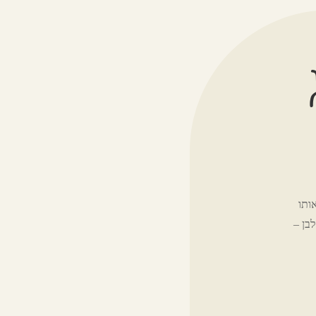
ותו
בן –