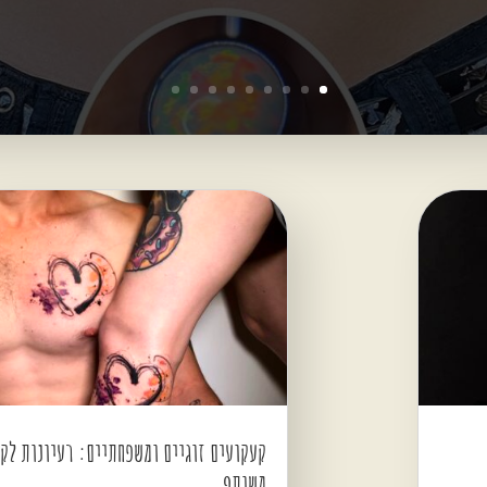
קעקועים זוגיים ומשפחתיים: רעיונות לק
משותף