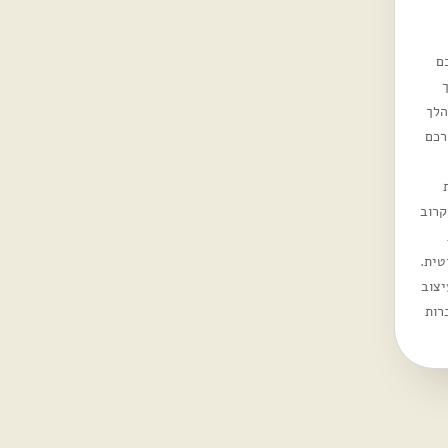
ם
הלך
רכם
קרוב
טית.
יצוב
רות