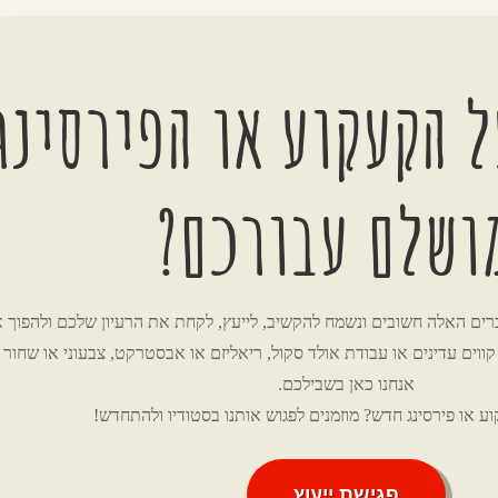
 הקעקוע או הפירסינג
ושלם עבורכם?
רים האלה חשובים ונשמח להקשיב, לייעץ, לקחת את הרעיון שלכם ולהפוך א
ווים עדינים או עבודת אולד סקול, ריאליזם או אבסטרקט, צבעוני או שחור ל
אנחנו כאן בשבילכם.
ע או פירסינג חדש? מוזמנים לפגוש אותנו בסטודיו ולהתחדש!
פגישת ייעוץ