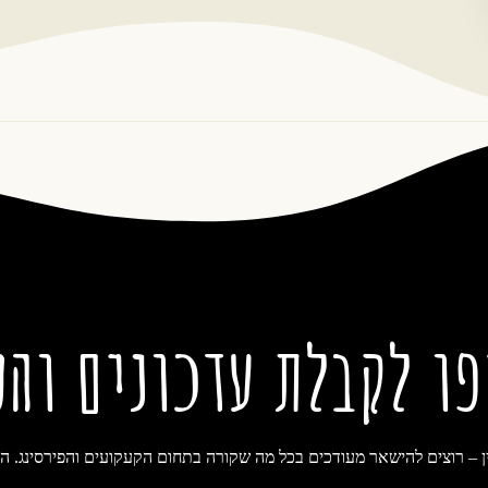
פו לקבלת עדכונים והט
ן – רוצים להישאר מעודכים בכל מה שקורה בתחום הקעקועים והפירסינג. הי