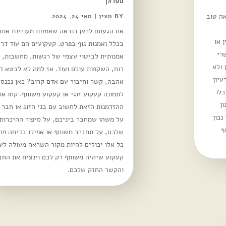
ה טוב
BY
מעין
|
מאי 24, 2024
אם הגעתם לכאן כנראה שאמנות מעניינת אתכ
 או
בכלל ואמנות גוף בפרט. קעקועים הם עוד דרך
רי
אמנותית לביטוי עצמי של רגשות, מחשבות, 
 ולא
רוח, השקפות עולם ועוד. אז למה לא לבטא ד
עיון
אהבה, קשר וחיבור עם אדם קרוב? כאן נכנס
לו
לתמונה קעקוע זוגי או קעקוע משותף. קחו את
ן
ההזדמנות הזאת לחשוב עם בני הזוג או חבר 
נכון
על משהו שמחבר ביניכם, על סיפור ההיכרות
ף
שלכם, על תחביב משותף או אפילו בדיחה פר
כל אלו יכולים להיות מקור השראה מעולה לע
קעקוע שיהיה משותף רק לכם וינציח את החב
והקשר החזק שלכם.