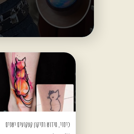
כיסוי, חידוש ותיקון קעקועים ישנים