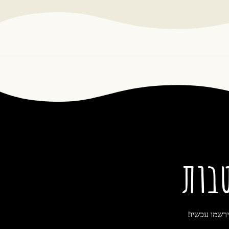
בות
רשמו עכשיו!