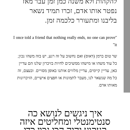
להקהות ולא משנה כמן זמן עבר מאז
נפטר אותו אדם, זכרו תמיד נשאר
בליבנו ומתעורר כלכמה זמן
.
“I once told a friend that nothing really ends, no one can prove
it”
שר טום ברמן (דאוס) ואם נחשוב על זה רגע, יש בזה משהו נכון;
כל עוד משהו או מישהו ממשיכים לחיות בזיכרון שלנו הם עדיין
כאן, עדיין קיימים, עדיין מלווים אותנו באופן מסויים. ובעצם, זה
כל מה שנשאר לנו, מעבר לתמונות או חפצים אישיים, הזיכרונות
מאותו אדם.
איך ניגשים לנושא כה
סנטימנטלי ומחליטים איזה
קעקוע יהיה הכי נכון כדי