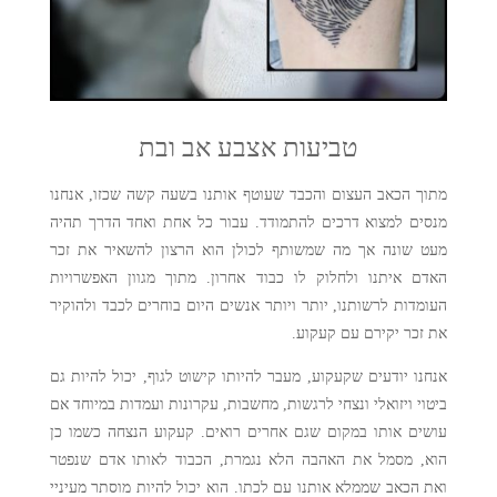
טביעות אצבע אב ובת
מתוך הכאב העצום והכבד שעוטף אותנו בשעה קשה שכזו, אנחנו
מנסים למצוא דרכים להתמודד. עבור כל אחת ואחד הדרך תהיה
מעט שונה אך מה שמשותף לכולן הוא הרצון להשאיר את זכר
האדם איתנו ולחלוק לו כבוד אחרון. מתוך מגוון האפשרויות
העומדות לרשותנו, יותר ויותר אנשים היום בוחרים לכבד ולהוקיר
את זכר יקירם עם קעקוע.
אנחנו יודעים שקעקוע, מעבר להיותו קישוט לגוף, יכול להיות גם
ביטוי ויזואלי ונצחי לרגשות, מחשבות, עקרונות ועמדות במיוחד אם
עושים אותו במקום שגם אחרים רואים. קעקוע הנצחה כשמו כן
הוא, מסמל את האהבה הלא נגמרת, הכבוד לאותו אדם שנפטר
ואת הכאב שממלא אותנו עם לכתו. הוא יכול להיות מוסתר מעיניי