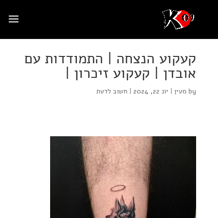
קעקוע הנצחה | התמודדות עם
אובדן | קעקוע זיכרון |
by
מעין
|
יונ 22, 2024
|
חשוב לדעת