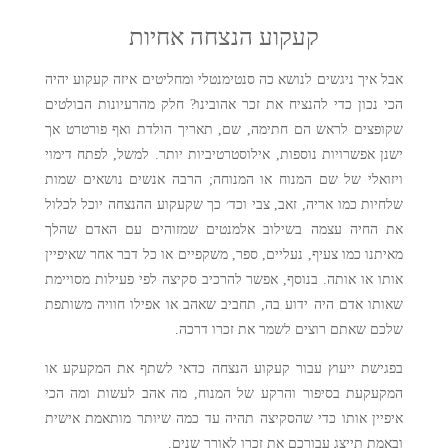
קעקוע הנצחה אחיות
אבל איך ניגשים לנושא כה סנטימנטלי ומחליטים איזה קעקוע יהיה
הכי נכון כדי להנציח את זכר אהובינו? חלק מהרעיונות הבולטים
שקופצים לראש הם חתימה, שם, תאריך הולדת ואף פורטרט אך
ישנן אפשרויות נוספות, אילוסטרטיביות יותר. למשל, לפתח דימוי
ויזואלי של שם המנוח או המנוחה; הרבה אנשים נושאים שמות
שלחיות כמו אריה, זאב, צבי וכד׳ כך שקעקוע ההנצחה יוכל לכלול
את החיה עצמה בשילוב אלמנטים שמזוהים עם האדם שהלך
מאיתנו כמו צעיף, נעליים, ספר, משקפיים או כל דבר אחר שאיפיין
אותו או אותה. בנוסף, אפשר להרכיב סקיצה לפי פעילות מסויימת
שאותו אדם היה ידוע בה, תחביב שאהב או אפילו חוויה משותפת
שלכם שאתם רוצים לשמר את זכרו דרכה.
בפגישת ייעוץ עבור קעקוע הנצחה כדאי לשתף את המקעקע או
המקעקעת בסיפור והרקע של המנוח, מה אהב לעשות ומה הכי
איפיין אותו כדי שהסקיצה תהיה עד כמה שיותר מותאמת אישית
ובאמת תייצג עבורכם את זכרו לאורך שנים.