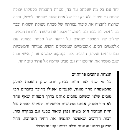
יחד עם כל מה שנכתב עד כה, מטרת ההנצחה בקעקוע יכולה
להיות גם סיפור ולא רק זכר של אדם אהוב שנפטר. למשל, נכדה
שרוצה להנציח את סיפור גבורתה של סבתה ניצולת השואה ובכך
גם לחלוק לה כבוד וגם להמשיך ולספר את סיפורה לדורות הבאים.
שילוב של המספר שנחרט על זרועה של סבתה במחנה עם
אלמנטים רכים, אופטימיים שמסמלים חופש, צמיחה והמשכיות
כמו פרחים ועלים, הופכים את הקעקוע למשהו אחר, אישי וכזה
שגם משמר את ההיסטוריה וגם מביט קדימה אל עתיד טוב יותר.
הנצחת אהובים פרוותיים
כל מי שחי לצד חיות בבית, יודע שהן הופכות לחלק
מהמשפחה מהר מאוד, לפעמים אפילו מדובר בחברים הכי
טובים שלנו וכשהם עוזבים אותנו בדרך הנצחית שאף אחד
לא חזר ממנה, אנחנו מרגישים מרוסקים. קעקוע הנצחה של
חיית המחמד הוא משהו נפוץ ומאוד טבעי וגם במקרה כזה,
רבות הדרכים שאפשר להנציח את החיה האהובה, החל
מדיוקן במגוון סגנונות וכלה בדימוי קטן וסימבולי
.