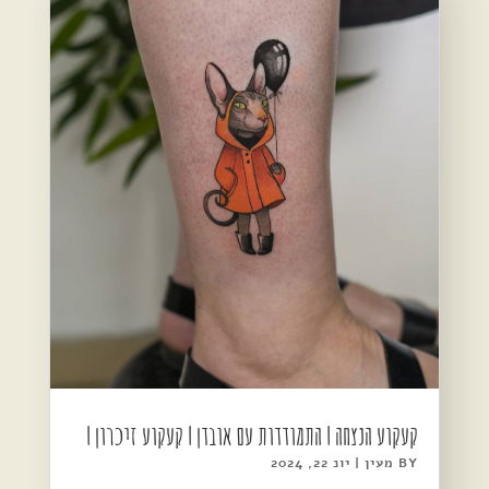
קעקוע הנצחה | התמודדות עם אובדן | קעקוע זיכרון |
BY
מעין
|
יונ 22, 2024