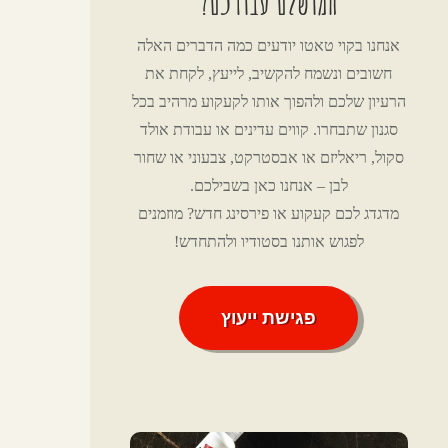
המושלם עבורכם?
אנחנו בקוי טאטו יודעים כמה הדברים האלה
חשובים ונשמח להקשיב, לייעץ, לקחת את
הרעיון שלכם ולהפוך אותו לקעקוע מרהיב בכל
סגנון שתבחרו. קווים עדינים או עבודת אולד
סקול, ריאליזם או אבסטרקט, צבעוני או שחור
לבן – אנחנו כאן בשבילכם.
מדגדג לכם קעקוע או פירסינג חדש? מוזמנים
לפגוש אותנו בסטודיו ולהתחדש!
פגישת ייעוץ