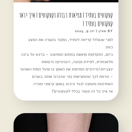
קעקועים בעתיד | מציאות רבודה וקעקועים | איך יראו
קעקועים בעתיד |
BY
מעין
|
יונ 9, 2024
לפני שנצלול קדימה לעתיד, נסקור בקצרה את המצב
כעת.
כיום, התקדמות מואצת בתחום המחשוב – בדגש על בינה
מלאכותית, למידת מכונה, רובוטיקה ורשתות
עצביות\נוירונים המדמות את האופן בו פועל המוח האנושי
– גורמת לכך שהמציאות כפי שהכרנו אותה בשנים
האחרונות משתנה לנגד עינינו באופן קיצוני ומהיר.
אז איך כל זה קשור בכלל לקעקועים?