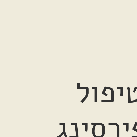
יפול
ירסינג