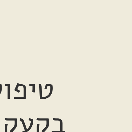
ט
טיפול
בקעקו