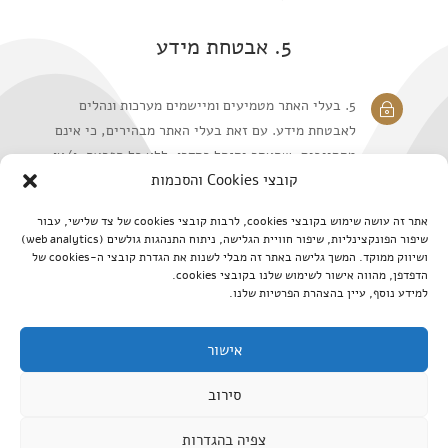
5. אבטחת מידע
5. בעלי האתר מטמיעים ומיישמים מערכות ונהלים
~
לאבטחת מידע. עם זאת בעלי האתר מבהירים, כי אינם
מתחייבים, שהאתר יתנהל כסדרו, ללא כל הפרעה, ו/או
קובצי Cookies והסכמות
שהאתר ו/או הנתונים שנאספו ו/או נמסרו כאמור לעיל
יהיו חסינים באופן מוחלט מפני גישה ו/או חדירה בלתי
אתר זה עושה שימוש בקובצי cookies, לרבות קובצי cookies של צד שלישי, עבור
מורשית למאגרי המידע של בעלי האתר וכי ידוע
שיפור הפונקצינליות, שיפור חוויית הגלישה, ניתוח התנהגות גולשים (web analytics)
למשתמש שבעלי האתר לא ישאו באחריות בגין כל נזק
ושיווק ממוקד. המשך גלישה באתר זה מבלי לשנות את הגדרת קובצי ה-cookies של
הדפדפן, מהווה אישור לשימוש שלנו בקובצי cookies.
ו/או אבדן, ישירים או עקיפים, שנגרמו כתוצאה מכך,
למידע נוסף, עיין בהצהרת הפרטיות שלנו.
לרבות בשל פגיעה בפרטיות.
אישור
סירוב
כל הזכויות שמורות לקוי טאטו © |
Website Speed
צפיה בהגדרות