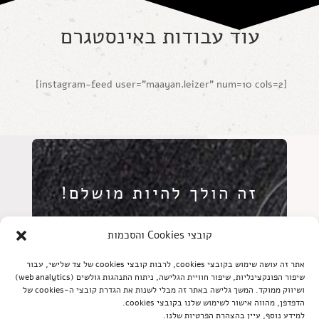
עוד עבודות באינסטגרם
[instagram-feed user="maayan.leizer" num=10 cols=2]
זה הולך להיות מושלם!
שנתכנן יחד את
קובצי Cookies והסכמות
הקעקוע הבא שלכם?
אתר זה עושה שימוש בקובצי cookies, לרבות קובצי cookies של צד שלישי, עבור
שיפור הפונקצינליות, שיפור חוויית הגלישה, ניתוח התנהגות גולשים (web analytics)
ושיווק ממוקד. המשך גלישה באתר זה מבלי לשנות את הגדרת קובצי ה-cookies של
הדפדפן, מהווה אישור לשימוש שלנו בקובצי cookies.
למידע נוסף, עיין בהצהרת הפרטיות שלנו.