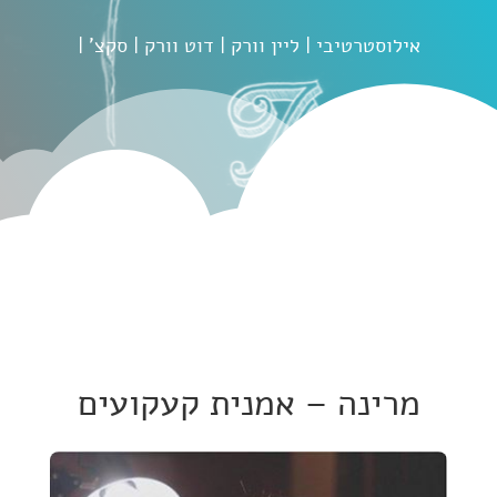
אילוסטרטיבי | ליין וורק | דוט וורק | סקצ' |
מרינה – אמנית קעקועים