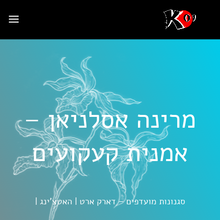
מרינה אסלניאן –
אמנית קעקועים
סגנונות מועדפים – דארק ארט | האטצ'ינג |