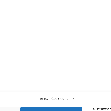
קובצי Cookies והסכמות
צד שלישי, עבור שיפור הפונקצינליות,