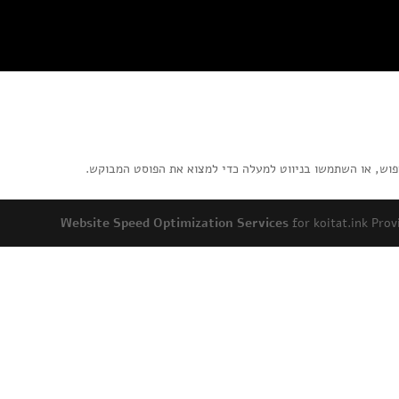
פוש, או השתמשו בניווט למעלה כדי למצוא את הפוסט המבוקש.
Website Speed Optimization Services
for koitat.ink Pr