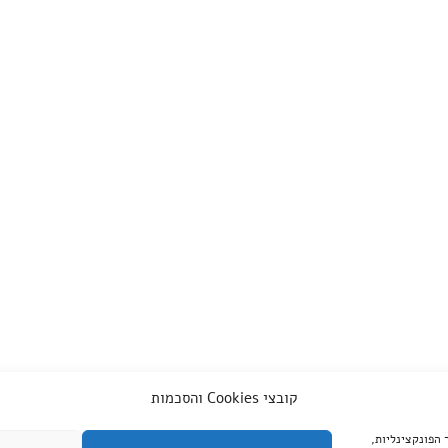
קובצי Cookies והסכמות
צד שלישי, עבור שיפור הפונקצינליות,