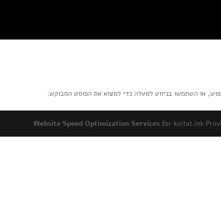
פוש, או השתמשו בניווט למעלה כדי למצוא את הפוסט המבוקש.
Website Speed Optimization Services
for koitat.ink Pr