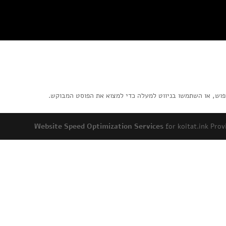
פוש, או השתמשו בניווט למעלה כדי למצוא את הפוסט המבוקש.
Website Speed Optimization Services
for koitat.ink Pr