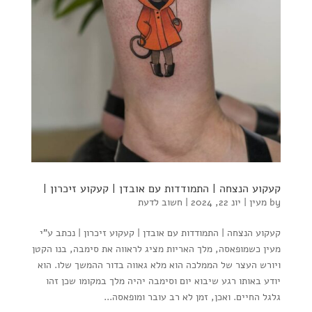
קעקוע הנצחה | התמודדות עם אובדן | קעקוע זיכרון |
by
מעין
|
יונ 22, 2024
|
חשוב לדעת
קעקוע הנצחה | התמודדות עם אובדן | קעקוע זיכרון | נכתב ע"י
מעין כשמופאסה, מלך האריות מציג לראווה את סימבה, בנו הקטן
ויורש העצר של הממלכה הוא מלא גאווה בדור ההמשך שלו. הוא
יודע באותו רגע שיבוא יום וסימבה יהיה מלך במקומו שכן זהו
גלגל החיים. ואכן, זמן לא רב עובר ומופאסה...