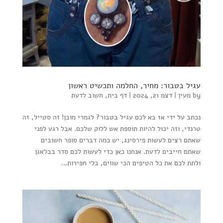
עגיל בטבור: מחיר, החלמה ותכשיט ראשון
by
מעין
|
דצמ 21, 2024
|
דף בית
,
חשוב לדעת
נכתב על ידי אז בא לכם עגיל בטבור? לגמרי מובן! זה סטייל, זה
טרנדי, וזה יכול להיות תוספת אש ללוק שלכם. אבל רגע לפני
שאתם רצים לעשות פירסינג, יש כמה דברים סופר חשובים
שאתם חייבים לדעת. אנחנו כאן כדי לעשות לכם סדר בבלאגן
ולתת לכם את כל הטיפים הכי שווים, בלי חפירות...