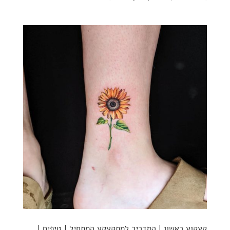
קעקוע ראשון | המדריך למתקעקע המתחיל | טיפים |