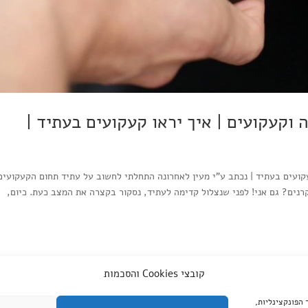
 וקעקועים | איך יראו קעקועים בעתיד |
עקועים בעתיד | נכתב ע"י מעין לאחרונה התחלתי לחשוב על עתיד תחום הקעקועים
ים? גם אני! לפני שנצלול קדימה לעתיד, נסקור בקצרה את המצב כעת. כיום,
קובצי Cookies והסכמות
Website Speed Optimization Services
for koitat.ink Pr
צד שלישי, עבור שיפור הפונקצינליות,