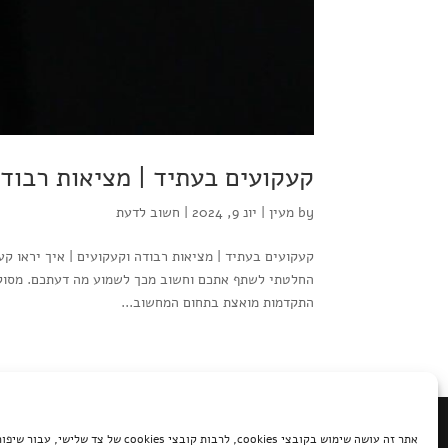
קעקועים בעתיד | מציאות רבודה
by
מעין
|
יונ 9, 2024
|
חשוב לדעת
קעקועים בעתיד | מציאות רבודה וקעקועים | איך יראו ק
החלטתי לשתף אתכם וחשוב מכך לשמוע מה דעתכם. מסוקרנ
התקדמות מואצת בתחום המחשוב...
כל הזכויות שמורות לקוי טאטו © |
ovided by WpFASTER
אתר זה עושה שימוש בקובצי cookies, לרבות קובצי cookies של 