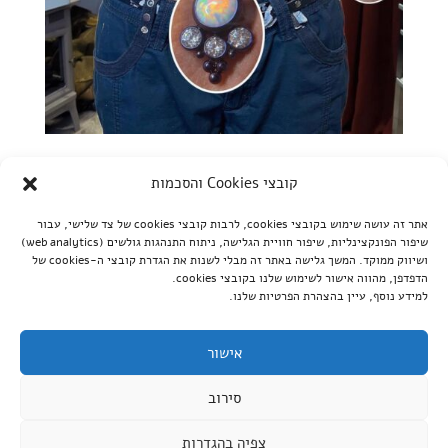
עגיל בטבור: מחיר, החלמה ותכשיט ראשון
קובצי Cookies והסכמות
by
מעין
|
דצמ 21, 2024
|
דף בית
,
חשוב לדעת
אתר זה עושה שימוש בקובצי cookies, לרבות קובצי cookies של צד שלישי, עבור
נכתב על ידי אז בא לכם עגיל בטבור? לגמרי מובן! זה סטייל, זה
שיפור הפונקצינליות, שיפור חוויית הגלישה, ניתוח התנהגות גולשים (web analytics)
טרנדי, וזה יכול להיות תוספת אש ללוק שלכם. אבל רגע לפני
ושיווק ממוקד. המשך גלישה באתר זה מבלי לשנות את הגדרת קובצי ה-cookies של
הדפדפן, מהווה אישור לשימוש שלנו בקובצי cookies.
שאתם רצים לעשות פירסינג, יש כמה דברים סופר חשובים
למידע נוסף, עיין בהצהרת הפרטיות שלנו.
שאתם חייבים לדעת. אנחנו כאן כדי לעשות לכם סדר בבלאגן
ולתת לכם את כל הטיפים הכי שווים, בלי חפירות...
אישור
סירוב
כל הזכויות שמורות לקוי טאטו © |
Website Speed
צפיה בהגדרות