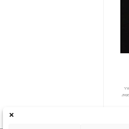
רר
נות.