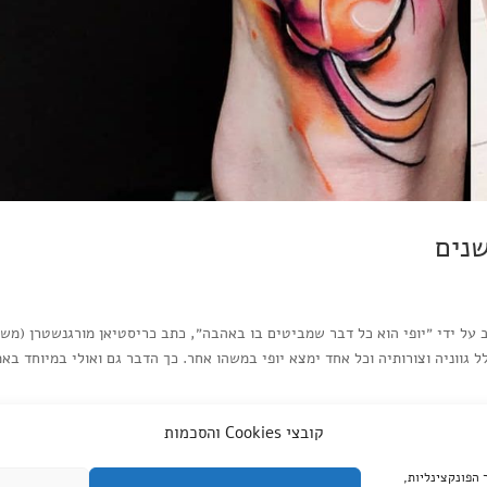
שנים
ב על ידי ״יופי הוא כל דבר שמביטים בו באהבה״, כתב כריסטיאן מורגנשטרן (משו
 גווניה וצורותיה וכל אחד ימצא יופי במשהו אחר. כך הדבר גם ואולי במיוחד באמ
קובצי Cookies והסכמות
צד שלישי, עבור שיפור הפונקצינליות,