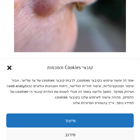
נזם באף: מה חשוב לדעת לפני שעושים
קובצי Cookies והסכמות
by
מעין
|
יונ 12, 2022
|
דף בית
,
חשוב לדעת
אתר זה עושה שימוש בקובצי cookies, לרבות קובצי cookies של צד שלישי, עבור
נכתב על ידי נזם נחשב לפירסינג השני הכי נפוץ אחרי התנוך אז
שיפור הפונקצינליות, שיפור חוויית הגלישה, ניתוח התנהגות גולשים (web analytics)
דווקא בגלל זה מגיע לו שנשפוך עליו קצת אור ונכיר אותו לעומק.
ושיווק ממוקד. המשך גלישה באתר זה מבלי לשנות את הגדרת קובצי ה-cookies של
הדפדפן, מהווה אישור לשימוש שלנו בקובצי cookies.
תאמינו או לא אבל האזכור הראשון של נזם מופיע בתנ"ך! אברהם
למידע נוסף, עיין בהצהרת הפרטיות שלנו.
אבינו דאג מזה שבנו יצחק עדיין לא התחתן (נשמע מוכר?) ושלח
את עבדו עם מתנות למצוא ליצחק...
אישור
סירוב