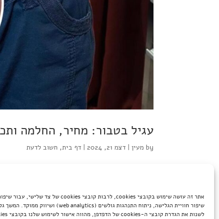
עגיל בטבור: מחיר, החלמה ותכ
by
מעין
|
דצמ 21, 2024
|
דף בית
,
חשוב לדעת
נכתב על ידי אז בא לכם עגיל בטבור? לגמרי מובן! זה סט
לעשות פירסינג, יש כמה דברים סופר חשובים שאתם חייבי
שווים, בלי חפירות...
אתר זה עושה שימוש בקובצי cookies, לרבות קובצי cookies של 
שיפור חוויית הגלישה, ניתוח התנהגות גולשים (b analytics
לשנות את הגדרת קובצי ה-cookies של הדפדפן, מהווה אישור לשימוש שלנו בקובצי cookies.