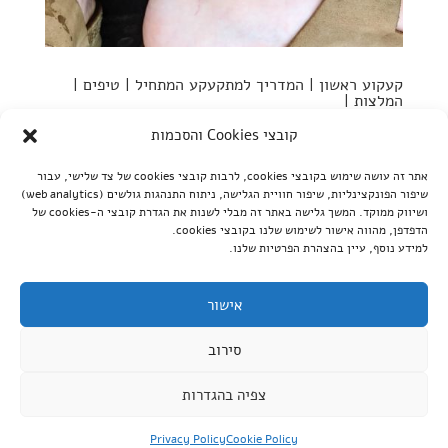
קעקוע ראשון | המדריך למתקעקע המתחיל | טיפים |
המלצות |
by
מעין
|
יונ 7, 2024
|
חשוב לדעת
קובצי Cookies והסכמות
קעקוע ראשון | המדריך למתקעקע המתחיל | טיפים | המלצות |
אתר זה עושה שימוש בקובצי cookies, לרבות קובצי cookies של צד שלישי, עבור
נכתב על ידי זוכרים את היום הראשון של כיתה א׳? את
שיפור הפונקצינליות, שיפור חוויית הגלישה, ניתוח התנהגות גולשים (web analytics)
ההתרגשות, את החששות, הפרפרים בבטן וכל התהיות של מה
ושיווק ממוקד. המשך גלישה באתר זה מבלי לשנות את הגדרת קובצי ה-cookies של
הדפדפן, מהווה אישור לשימוש שלנו בקובצי cookies.
יהיה, איך יהיה, מי הילדים שיהיו בכיתה ובכלל, מה זה כיתה?
למידע נוסף, עיין בהצהרת הפרטיות שלנו.
הרי רק לפני רגע שיחקתם בארגז החול בחצרשל הגן וכל מה
שהיה...
אישור
סירוב
כל הזכויות שמורות לקוי טאטו © |
Website Speed
צפיה בהגדרות
Optimization Services
for koitat.ink Provided by
WpFASTER
Privacy Policy
Cookie Policy