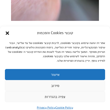
נזם באף: מה חשוב לדעת לפני שעושים
קובצי Cookies והסכמות
by
מעין
|
יונ 12, 2022
|
דף בית
,
חשוב לדעת
אתר זה עושה שימוש בקובצי cookies, לרבות קובצי cookies של צד שלישי, עבור
נכתב על ידי נזם נחשב לפירסינג השני הכי נפוץ אחרי התנוך אז
שיפור הפונקצינליות, שיפור חוויית הגלישה, ניתוח התנהגות גולשים (web analytics)
דווקא בגלל זה מגיע לו שנשפוך עליו קצת אור ונכיר אותו לעומק.
ושיווק ממוקד. המשך גלישה באתר זה מבלי לשנות את הגדרת קובצי ה-cookies של
הדפדפן, מהווה אישור לשימוש שלנו בקובצי cookies.
תאמינו או לא אבל האזכור הראשון של נזם מופיע בתנ"ך! אברהם
למידע נוסף, עיין בהצהרת הפרטיות שלנו.
אבינו דאג מזה שבנו יצחק עדיין לא התחתן (נשמע מוכר?) ושלח
את עבדו עם מתנות למצוא ליצחק...
אישור
סירוב
כל הזכויות שמורות לקוי טאטו © |
Website Speed
צפיה בהגדרות
Optimization Services
for koitat.ink Provided by
WpFASTER
Privacy Policy
Cookie Policy