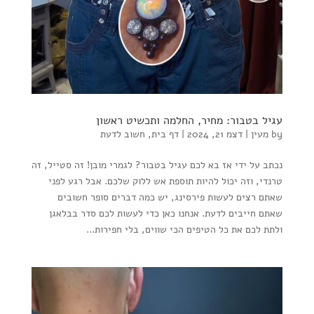
עגיל בטבור: מחיר, החלמה ותכשיט ראשון
by
מעין
|
דצמ 21, 2024
|
דף בית
,
חשוב לדעת
נכתב על ידי אז בא לכם עגיל בטבור? לגמרי מובן! זה סטייל, זה
טרנדי, וזה יכול להיות תוספת אש ללוק שלכם. אבל רגע לפני
שאתם רצים לעשות פירסינג, יש כמה דברים סופר חשובים
שאתם חייבים לדעת. אנחנו כאן כדי לעשות לכם סדר בבלאגן
ולתת לכם את כל הטיפים הכי שווים, בלי חפירות...