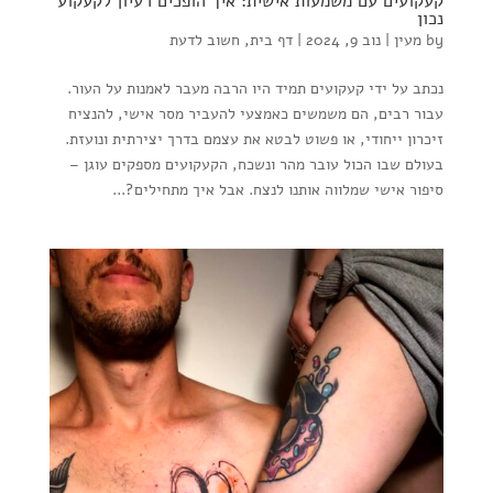
קעקועים עם משמעות אישית: איך הופכים רעיון לקעקוע
נכון
by
מעין
|
נוב 9, 2024
|
דף בית
,
חשוב לדעת
נכתב על ידי קעקועים תמיד היו הרבה מעבר לאמנות על העור.
עבור רבים, הם משמשים כאמצעי להעביר מסר אישי, להנציח
זיכרון ייחודי, או פשוט לבטא את עצמם בדרך יצירתית ונועזת.
בעולם שבו הכול עובר מהר ונשכח, הקעקועים מספקים עוגן –
סיפור אישי שמלווה אותנו לנצח. אבל איך מתחילים?...