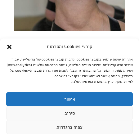
קעקוע הנצחה | התמודדות עם אובדן | קעקוע זיכרון |
קובצי Cookies והסכמות
by
מעין
|
יונ 22, 2024
|
חשוב לדעת
אתר זה עושה שימוש בקובצי cookies, לרבות קובצי cookies של צד שלישי, עבור
קעקוע הנצחה | התמודדות עם אובדן | קעקוע זיכרון | נכתב ע"י
שיפור הפונקצינליות, שיפור חוויית הגלישה, ניתוח התנהגות גולשים (web analytics)
מעין כשמופאסה, מלך האריות מציג לראווה את סימבה, בנו הקטן
ושיווק ממוקד. המשך גלישה באתר זה מבלי לשנות את הגדרת קובצי ה-cookies של
הדפדפן, מהווה אישור לשימוש שלנו בקובצי cookies.
ויורש העצר של הממלכה הוא מלא גאווה בדור ההמשך שלו. הוא
למידע נוסף, עיין בהצהרת הפרטיות שלנו.
יודע באותו רגע שיבוא יום וסימבה יהיה מלך במקומו שכן זהו
גלגל החיים. ואכן, זמן לא רב עובר ומופאסה...
אישור
סירוב
כל הזכויות שמורות לקוי טאטו © |
Website Speed
צפיה בהגדרות
Optimization Services
for koitat.ink Provided by