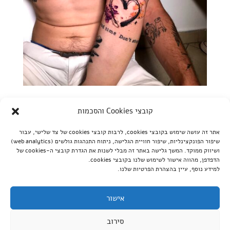
קעקועים זוגיים ומשפחתיים: רעיונות לקעקוע משותף
קובצי Cookies והסכמות
by
מעין
|
מאי 24, 2024
|
דף בית
,
חשוב לדעת
אתר זה עושה שימוש בקובצי cookies, לרבות קובצי cookies של צד שלישי, עבור
קעקוע זוגי | קעקוע משפחתי | קעקוע משותף | נכתב על ידי מעין
שיפור הפונקצינליות, שיפור חוויית הגלישה, ניתוח התנהגות גולשים (web analytics)
24/05/2020 בני זוג או חברים טובים בוחרים לשמח זה את זה
ושיווק ממוקד. המשך גלישה באתר זה מבלי לשנות את הגדרת קובצי ה-cookies של
הדפדפן, מהווה אישור לשימוש שלנו בקובצי cookies.
בדרכים שונות ובאירועים שונים. התקופה שאנו חיים בה מאפשרת
למידע נוסף, עיין בהצהרת הפרטיות שלנו.
לנו להזמין כמעט מכל העולם, כמעט כל דבר שנחשוק בו בזכות
האינטרנט ואנו בהחלט מנצלים את האפשרות הזאת...
אישור
סירוב